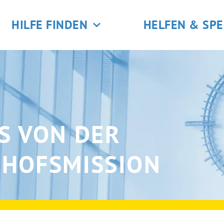
HILFE FINDEN
HELFEN & SP
S VON DER
HOFSMISSION