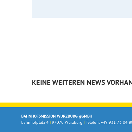
KEINE WEITEREN NEWS VORHA
BAHNHOFSMISSION WÜRZBURG gGMBH
Bahnhofplatz 4
|
97070 Würzburg
|
Telefon:
+49 931 73 04 8