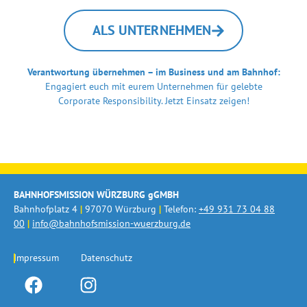
ALS UNTERNEHMEN
Verantwortung übernehmen – im Business und am Bahnhof:
Engagiert euch mit eurem Unternehmen für gelebte
Corporate Responsibility. Jetzt Einsatz zeigen!
BAHNHOFSMISSION WÜRZBURG gGMBH
Bahnhofplatz 4
|
97070 Würzburg
|
Telefon:
+49 931 73 04 88
00
|
info@bahnhofsmission-wuerzburg.de
Impressum
Datenschutz